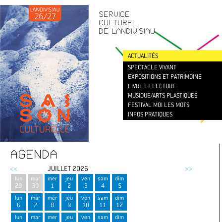
CONTACT
/
NEWSLETTER
SERVICE
CULTUREL
DE LANDIVISIAU
ACTUALITÉS
SPECTACLE VIVANT
EXPOSITIONS ET PATRIMOINE
LIVRE ET LECTURE
MUSIQUE/ARTS PLASTIQUES
FESTIVAL MOI LES MOTS
INFOS PRATIQUES
AGENDA
<<
JUILLET 2026
>>
lun
mar
mer
jeu
ven
sam
dim
29
30
1
2
3
4
5
lun
mar
mer
jeu
ven
sam
dim
6
7
8
9
10
11
12
lun
mar
mer
jeu
ven
sam
dim