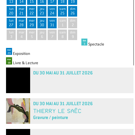
13
14
15
16
17
18
19
lun
mar
mer
jeu
ven
sam
dim
20
21
22
23
24
25
26
lun
mar
mer
jeu
ven
sam
dim
27
28
29
30
31
1
2
lun
mar
mer
jeu
ven
sam
dim
3
4
5
6
7
8
9
Spectacle
Exposition
Livre & Lecture
DU 30 MAI AU 31 JUILLET 2026
DU 30 MAI AU 31 JUILLET 2026
THIERRY LE SAËC
Gravure / peinture