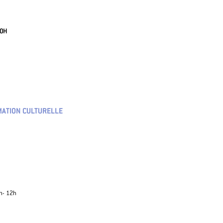
20H
MATION CULTURELLE
h- 12h