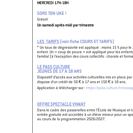
MERCREDI 17H-18H
SORS TON UKE !
Gratuit
Un samedi après-midi par trimestre
LES TARIFS
(voir fiche COURS
* Un taux de dégressivité est appliqué : moins 15 % pour le
enfant. Un « coup de pouce » est appliqué pour les enfants
familial (à l’exception des cours collectifs : chorale et form
LE PASS CULTURE
JEUNES DE 17 À 18 ANS
Dispositif d’accès aux activités culturelles mis en place p
dispose d’un crédit de 50 € à 17 ans et 150 € à 18 ans.
Application à télécharger sur :
https://pass.culture.fr/nosap
OFFRE SPECTACLE VIVANT
Dans le cadre des passerelles entre l'École de Musique et 
entrée gratuite est accordée à un élève mineur pour un spec
au cours de la programmation 2026/2027.