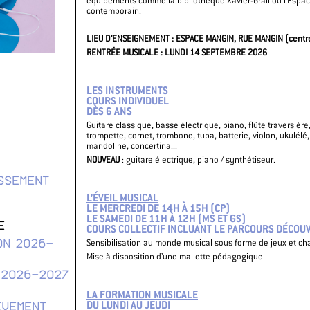
équipements comme la bibliothèque Xavier-Grall ou l’Espace 
contemporain.
LIEU D’ENSEIGNEMENT : ESPACE MANGIN, RUE MANGIN (centre
RENTRÉE MUSICALE : LUNDI 14 SEPTEMBRE 2026
LES INSTRUMENTS
COURS INDIVIDUEL
DÈS 6 ANS
Guitare classique, basse électrique, piano, flûte traversière
trompette, cornet, trombone, tuba, batterie, violon, ukulél
mandoline, concertina...
NOUVEAU
: guitare électrique, piano / synthétiseur.
ISSEMENT
L’ÉVEIL MUSICAL
LE MERCREDI DE 14H À 15H (CP)
LE SAMEDI DE 11H À 12H (MS ET GS)
E
COURS COLLECTIF INCLUANT LE PARCOURS DÉCOU
ION 2026-
Sensibilisation au monde musical sous forme de jeux et cha
Mise à disposition d’une mallette pédagogique.
 2026-202
7
LA FORMATION MUSICALE
DU LUNDI AU JEUDI
ÈVEMENT