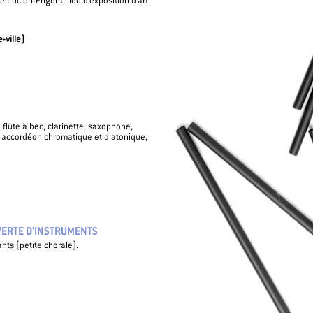
Lucien-Prigent, lieu d’exposition d'art
-ville)
, flûte à bec, clarinette, saxophone,
é, accordéon chromatique et diatonique,
VERTE D'INSTRUMENTS
nts (petite chorale).