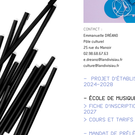
CONTACT :
Emmanuelle DRÉANO
Pôle culturel
25 rue du Manoir
02.98.68.67.63
e.dreano@landivisiau.fr
culture@landivisiau.fr
-
PROJET D'ÉTABL
2024-2028
- ÉCOLE DE MUSIQU
> F
ICHE D'INSCRIPT
202
7
> COURS ET TARIFS
- MANDAT DE PRÉL