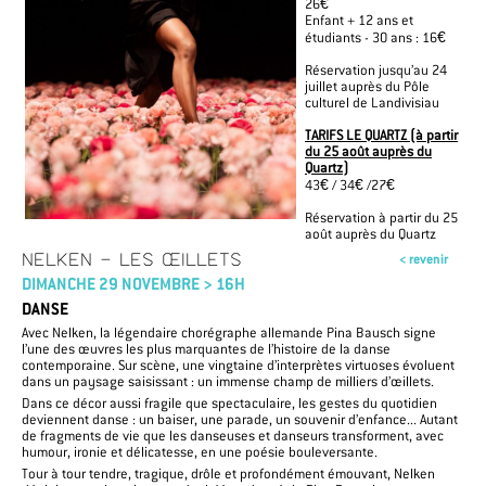
26€
Enfant + 12 ans et
étudiants - 30 ans : 16€
Réservation
jusqu’au 24
juillet auprès du Pôle
culturel de Landivisiau
TARIFS LE QUARTZ (à partir
du 25 août auprès du
Quartz)
43€ / 34€ /27€
Réservation à partir du 25
août auprès du Quartz
NELKEN - LES ŒILLETS
< revenir
DIMANCHE 29 NOVEMBRE > 16H
DANSE
Avec Nelken, la légendaire chorégraphe allemande Pina Bausch signe
l’une des œuvres les plus marquantes de l’histoire de la danse
contemporaine. Sur scène, une vingtaine d’interprètes virtuoses évoluent
dans un paysage saisissant : un immense champ de milliers d’œillets.
Dans ce décor aussi fragile que spectaculaire, les gestes du quotidien
deviennent danse : un baiser, une parade, un souvenir d’enfance... Autant
de fragments de vie que les danseuses et danseurs transforment, avec
humour, ironie et délicatesse, en une poésie bouleversante.
Tour à tour tendre, tragique, drôle et profondément émouvant, Nelken