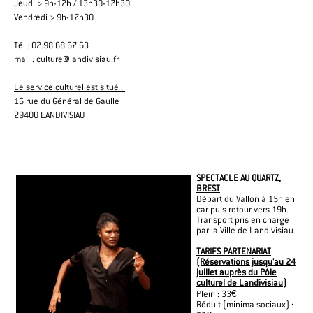
Jeudi > 9h-12h / 13h30-17h30
Vendredi > 9h-17h30
Tél : 02.98.68.67.63
mail : culture@landivisiau.fr
Le service culturel est situé :
16 rue du Général de Gaulle
29400 LANDIVISIAU
SPECTACLE AU QUARTZ,
BREST
Départ du Vallon à 15h en
car puis retour vers 19h.
Transport pris en charge
par la Ville de Landivisiau.
TARIFS PARTENARIAT
(Réservations jusqu'au 24
juillet auprès du Pôle
culturel de Landivisiau)
Plein : 33€
Réduit (minima sociaux) :