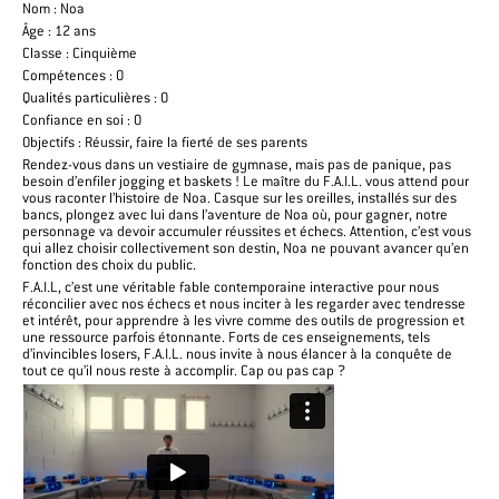
Nom : Noa
Âge : 12 ans
Classe : Cinquième
Compétences : 0
Qualités particulières :
0
Confiance en soi : 0
Objectifs : Réussir, faire la fierté de ses parents
Rendez-vous dans un vestiaire de gymnase, mais pas de panique, pas
besoin d’enfiler jogging et baskets ! Le maître du F.A.I.L. vous attend pour
vous raconter l’histoire de Noa. Casque sur les oreilles, installés sur des
bancs, plongez avec lui dans l’aventure de Noa où, pour gagner, notre
personnage va devoir accumuler réussites et échecs. Attention, c’est vous
qui allez choisir collectivement son destin, Noa ne pouvant avancer qu’en
fonction des choix du public.
F.A.I.L, c’est une véritable fable contemporaine interactive pour nous
réconcilier avec nos échecs et nous inciter à les regarder avec tendresse
et intérêt, pour apprendre à les vivre comme des outils de progression et
une ressource parfois étonnante. Forts de ces enseignements, tels
d’invincibles losers, F.A.I.L. nous invite à nous élancer à la conquête de
tout ce qu’il nous reste à accomplir. Cap ou pas cap ?