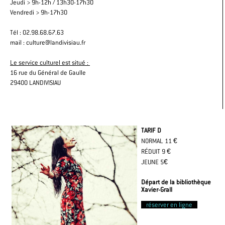
Jeudi > 9h-12h / 13h30-17h30
Vendredi > 9h-17h30
Tél : 02.98.68.67.63
mail : culture@landivisiau.fr
Le service culturel est situé :
16 rue du Général de Gaulle
29400 LANDIVISIAU
TARIF D
NORMAL 11 €
RÉDUIT 9 €
JEUNE 5€
Départ de la bibliothèque
Xavier-Grall
réserver en ligne