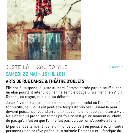
JUSTE LÀ - XAV TO YILO
< revenir
SAMEDI 22 MAI > 15H & 18H
ARTS DE RUE DANSE & THÉÂTRE D'OBJETS
Elle est là, suspendue, juste au bord. Comme portée par un souffle, par
un élan pourtant retenu, où rien ne semble bouger... Vraiment rien ? Si !
Dedans, ça cogne, ça pulse, ça déborde...
Juste là vient chatouiller ce moment suspendu : celui où l’on hésite, où
l’on vacille, celui où il est peut-être temps d’enfin oser. Quand la peur
devient puissance. Quand on choisit tout simplement de se mettre à vivre.
Mais c’est qu’il prend son temps parfois ce vertige, ce moment du choix,
du pas qu’on fait ou que l’on ne fait pas, ou que l’on s’apprête à faire ...
Et pendant ce temps-là, dans un monde qui part en poussière, lui, l’autre
personnage de ce rêve poétique, « rafistole l’instant » et « fabrique du