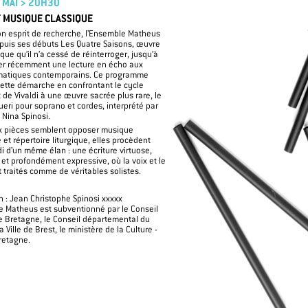
 MAI > 20H30
 MUSIQUE CLASSIQUE
on esprit de recherche, l’Ensemble Matheus
epuis ses débuts Les Quatre Saisons, œuvre
ue qu’il n’a cessé de réinterroger, jusqu’à
er récemment une lecture en écho aux
imatiques contemporains. Ce programme
ette démarche en confrontant le cycle
 de Vivaldi à une œuvre sacrée plus rare, le
eri pour soprano et cordes, interprété par
 Nina Spinosi.
ux pièces semblent opposer musique
 et répertoire liturgique, elles procèdent
di d’un même élan : une écriture virtuose,
et profondément expressive, où la voix et le
t traités comme de véritables solistes.
on : Jean Christophe Spinosi xxxxx
 Matheus est subventionné par le Conseil
e Bretagne, le Conseil départemental du
la Ville de Brest, le ministère de la Culture -
retagne.