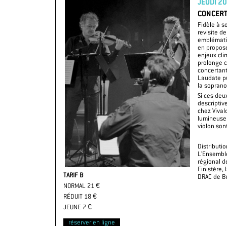
JEUDI 20
CONCERT
Fidèle à s
revisite d
emblématiq
en propos
enjeux cl
prolonge c
concertant
Laudate pu
la soprano
Si ces de
descriptive
chez Vival
lumineuse 
violon son
Distributi
L’Ensemble
régional d
Finistère, 
TARIF B
DRAC de B
NORMAL 21 €
RÉDUIT 18 €
JEUNE 7 €
réserver en ligne