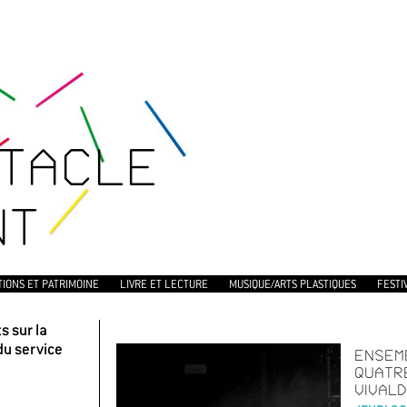
TACLE
NT
TIONS ET PATRIMOINE
LIVRE ET LECTURE
MUSIQUE/ARTS PLASTIQUES
FESTI
 sur la
du service
ENSEM
QUATR
VIVALD