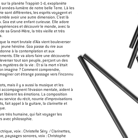
sur la planète Trappist-1-d, exoplanète
0 années-lumière de notre belle Terre. Là les
vie sont différentes, les esprits voyagent et
emble avoir une autre dimension. C’est là
a. Goa est une enfant curieuse. Elle adore
expériences et découvrir le monde, avec la
de sa Grand-Mère, la très vieille et très
a.
 que la mort brutale d’Aïa vient bouleverser
la jeune héroïne. Goa passe du rire aux
adonne à la contemplation et aux
ments. Elle va alors faire une découverte
leverser tout son peuple, perçant un des
 mystères de la vie : Et si la mort n'était
'on imagine ? Comment comprendre,
maginer cet étrange passage vers l’inconnu
mots, mais il y a aussi la musique et les
 accompagnent l’évasion mentale, aident à
r et libèrent les émotions. La composition
au service du récit, nourrie d’improvisations
s, fait appel à la guitare, la clarinette et
que.
re très humaine, qui fait voyager les
s avec philosophie.
ctrique, voix : Christelle Séry / Clarinettes,
ue, paysages sonores, voix : Christophe