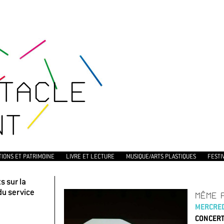
TACLE
NT
TIONS ET PATRIMOINE
LIVRE ET LECTURE
MUSIQUE/ARTS PLASTIQUES
FESTI
 sur la
du service
MÊME 
MERCRED
CONCERT