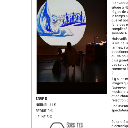
Bienvenue 
située à 4
règles de 
le temps s
que vit Go
faire des 
complicité 
savante Aï
Mais voilà
la vie de 
larmes, s’
questionne
qui va bou
plus grands
pas ce qu
comment i
?
Il y a les 
images qui
l’au-revoi
musicale, 
et de chant
TARIF D
l’électroni
NORMAL 11 €
Une aventu
spectateur
RÉDUIT 9 €
JEUNE 5 €
Guitare éle
électroniq