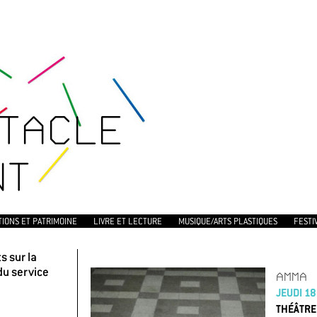
TACLE
NT
TIONS ET PATRIMOINE
LIVRE ET LECTURE
MUSIQUE/ARTS PLASTIQUES
FESTI
 sur la
du service
AMMA
JEUDI 1
THÉÂTRE