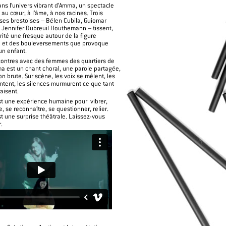
ns l’univers vibrant d’Amma, un spectacle
 au cœur, à l’âme, à nos racines. Trois
es brestoises – Bélen Cubila, Guiomar
Jennifer Dubreuil Houthemann – tissent,
rité une fresque autour de la figure
e et des bouleversements que provoque
’un enfant.
contres avec des femmes des quartiers de
a est un chant choral, une parole partagée,
n brute. Sur scène, les voix se mêlent, les
ntent, les silences murmurent ce que tant
aisent.
t une expérience humaine pour vibrer,
re, se reconnaître, se questionner, relier.
t une surprise théâtrale. Laissez-vous
.