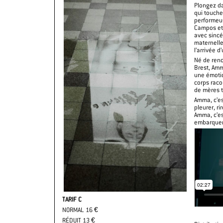
Plongez da
qui touche
performeus
Campos et 
avec sincé
maternell
l’arrivée d
Né de ren
Brest, Amm
une émotio
corps raco
de mères t
Amma, c’es
pleurer, ri
Amma, c’es
embarquer
TARIF C
NORMAL 16 €
RÉDUIT 13 €