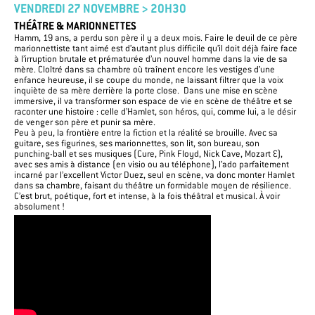
VENDREDI 27 NOVEMBRE > 20H30
THÉÂTRE & MARIONNETTES
Hamm, 19 ans, a perdu son père il y a deux mois. Faire le deuil de ce père
marionnettiste tant aimé est d’autant plus difficile qu’il doit déjà faire face
à l’irruption brutale et prématurée d’un nouvel homme dans la vie de sa
mère.
Cloîtré dans sa chambre où traînent encore les vestiges d’une
enfance heureuse, il se coupe du monde, ne laissant filtrer que la voix
inquiète de sa mère derrière la porte close. Dans une mise en scène
immersive, il va transformer son espace de vie en scène de théâtre et se
raconter une histoire : celle d’Hamlet, son héros, qui, comme lui, a le désir
de venger son père et punir sa mère.
Peu à peu, la frontière entre la fiction et la réalité se brouille. Avec sa
guitare, ses figurines, ses marionnettes, son lit, son bureau, son
punching-ball et ses musiques (Cure, Pink Floyd, Nick Cave, Mozart …),
avec ses amis à distance (en visio ou au téléphone), l’ado parfaitement
incarné par l’excellent Victor Duez, seul en scène, va donc monter Hamlet
dans sa chambre, faisant du théâtre un formidable moyen de résilience
.
C’est brut, poétique, fort et intense, à la fois théâtral et musical. À voir
absolument !