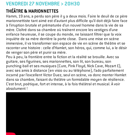
VENDREDI 27 NOVEMBRE > 20H30
THÉÂTRE & MARIONNETTES
Hamm, 19 ans, a perdu son père il y a deux mois. Faire le deuil de ce père
marionnettiste tant aimé est d’autant plus difficile qu’il doit déjà faire face
à l’irruption brutale et prématurée d’un nouvel homme dans la vie de sa
mère.
Cloîtré dans sa chambre où traînent encore les vestiges d’une
enfance heureuse, il se coupe du monde, ne laissant filtrer que la voix
inquiète de sa mère derrière la porte close. Dans une mise en scène
immersive, il va transformer son espace de vie en scène de théâtre et se
raconter une histoire : celle d’Hamlet, son héros, qui, comme lui, a le désir
de venger son père et punir sa mère.
Peu à peu, la frontière entre la fiction et la réalité se brouille. Avec sa
guitare, ses figurines, ses marionnettes, son lit, son bureau, son
punching-ball et ses musiques (Cure, Pink Floyd, Nick Cave, Mozart …),
avec ses amis à distance (en visio ou au téléphone), l’ado parfaitement
incarné par l’excellent Victor Duez, seul en scène, va donc monter Hamlet
dans sa chambre, faisant du théâtre un formidable moyen de résilience
.
C’est brut, poétique, fort et intense, à la fois théâtral et musical. À voir
absolument !