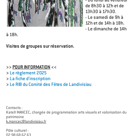
de 8h30 à 12h et de
13h30 à 17h30.
- Le samedi de 9h à
12h et de 14h à 18h.
- Le dimanche de 14h
à 18h.
Visites de groupes sur réservation.
>>
POUR INFORMATION
<<
>
Le règlement 2025
>
La fiche d'inscription
>
Le RIB du Comité des Fêtes de Landivisiau
Contacts :
Katell MANCEC, chargée de programmation arts visuels et valorisation du
patrimoine
k.mancec@landivisiau.fr
Pôle culturel :
02.98.68.67.63