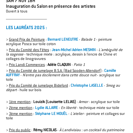
SAM 7 NOV 18H
Inauguration du Salon en présence des artistes
Ouvert à tous
______________________________________________
LES LAURÉATS 2025 :
>
Grand Prix de Peinture
:
Bernard LENEUTRE
-
Balade 1
- peinture
acrylique Posca sur toile coton
>
Prix du Comité des Fêtes
:
Jean-Michel Adrien MESMIN
-
L'ambiguïté de
la sagesse
- technique mixte : acrylique, dessin à l'encre de Chine et
collages de linogravures
>
Prix Landi Commerces
:
Adèle CLAQUIN
-
Patio 1
>
Prix du Comité de jumelage B.S.A. (Bad Sooden-Allendorf)
:
Camille
AUFFRAY
-
N'entre pas docilement dans cette douce nuit
- acrylique sur
toile
>
Prix du Comité de jumelage Bideford
:
Christophe LASELLE
-
Smog au
départ
- huile sur bois
>
1ère mention
:
Louizik (Louisette LELIAS)
-
Armor
- acrylique sur toile
>
2ème mention
:
Lydie ALLAIRE
-
En liberté
- technique mixte sur toile
>
3ème mention
:
Stéphane LE MOUËL
-
L'atelier
- peinture et collages sur
toile
>
Prix du public
:
Rémy NICOLAS
-
À Landivisiau : un cocktail du patrimoine