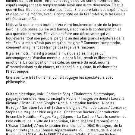
lumière de notre belle Terre. Là les règles de vie sont différentes, les
esprits voyagent et le temps semble avoir une autre dimension. C’est là
que vit Goa. Goa est une enfant curieuse. Elle adore faire des expériences
et découvrir le monde, avec la complicité de sa Grand-Mère, la très vieille
et très savante Aïa.
Mais voilà que la mort brutale d’Aïa vient bouleverser la vie de la jeune
héroïne. Goa passe du rire aux larmes, s’adonne à la contemplation et
aux questionnements. Elle va alors faire une découverte qui va
bouleverser tout son peuple, perçant un des plus grands mystères de la
vie : Et si la mort n'était pas ce qu'on imagine ? Comment comprendre,
comment imaginer cet étrange passage vers l’inconnu ?
Il y a les mots, mais il y a aussi la musique et les images qui
accompagnent l’évasion mentale, aident à l’au-revoir et libèrent les
émotions. La composition musicale, au service du récit, nourrie
d’improvisations et de chants, fait appel à la guitare, la clarinette et
l’électronique.
Une aventure très humaine, qui fait voyager les spectateurs avec
philosophie.
Guitare électrique, voix : Christelle Séry / Clarinettes, électronique,
paysages sonores, voix : Christophe Rocher / Images en direct : Laurent
Richard / Texte : Diane Giorgis / Aide à la création lumière : Nicolas
Bazoge / Narration (voix off) : Diane Giorgis et Monique Lucas / Conseils :
Stéphanie Maguet / Idée originale : Christophe Rocher / Coproduction
Ensemble Nautilis – Plages Magnétiques – La Carène / Avec le soutien du
Pôle culturel de la Ville de Landivisiau, Lillico Théâtre (Rennes) et de
L’Estran (Guidel) / Avec le soutien financier de la DRAC Bretagne, de la
Région Bretagne, du Conseil Départemental du Finistère, de la Ville de
Brest, de la SACEM, de la SPEDIDAM et de l’ADAMI © Laurent Richard